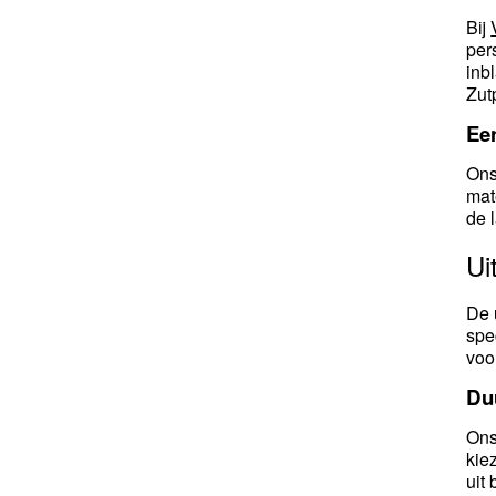
Bij
per
inb
Zut
Ee
Ons
mat
de 
Ui
De 
spe
voo
Du
Ons
kie
uit 