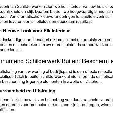
Voortman Schilderwerken
zien we het interieur van uw huis of b
soonlijkheid en stijl. Daarom bieden we hoogwaardig binnensch
laast. Van dramatische kleurveranderingen tot subtiele verfrissi
phen leveren een smetteloos en duurzaam resultaat.
n Nieuwe Look voor Elk Interieur
 deskundige team benadert elk project met de grootste zorg en
erialen en technieken om uw muren, plafonds en houtwerk er fan
lange termijn.
tmuntend Schilderwerk Buiten: Bescherm 
uitstraling van uw woning of bedrijfspand is een directe reflec
cialiseert zich in
buitenschilderwerk
dat niet alleen de estheti
r bescherming tegen de elementen in Zwolle en Zutphen.
urzaamheid en Uitstraling
 team is zich bewust van het belang van duurzaamheid, vooral 
zen daarom voor producten die bestand zijn tegen regen, wind en
blijft zien.