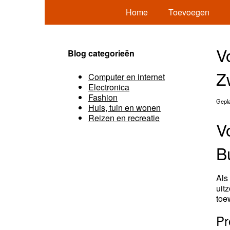
Home
Toevoegen
V
Blog categorieën
Z
Computer en internet
Electronica
Fashion
Gepla
Huis, tuin en wonen
Reizen en recreatie
V
B
Als
uit
toe
Pr