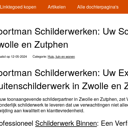
Linktegoed kopen
Artikelen
Alle dochterpagina's
oortman Schilderwerken: Uw Schi
wolle en Zutphen
atst op 12-05-2024
Categorie:
Huis, tuin en wonen
oortman Schilderwerken: Uw Exp
uitenschilderwerk in Zwolle en
 uw toonaangevende schilderpartner in Zwolle en Zutphen, zet 
zonderlijk schilderwerk te leveren dat uw verwachtingen niet al
wijding aan kwaliteit en klanttevredenheid.
ofessioneel
Schilderwerk Binnen
: Een Verf